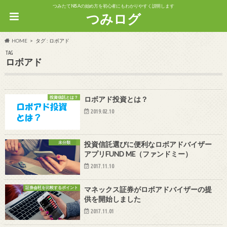
つみたてNISAの始め方を初心者にもわかりやすく説明します
つみログ
HOME
タグ : ロボアド
TAG
ロボアド
投資信託とは？
ロボアド投資とは？
2019.02.10
未分類
投資信託選びに便利なロボアドバイザー
アプリFUND ME（ファンドミー）
2017.11.10
証券会社を比較するポイント
マネックス証券がロボアドバイザーの提
供を開始しました
2017.11.01