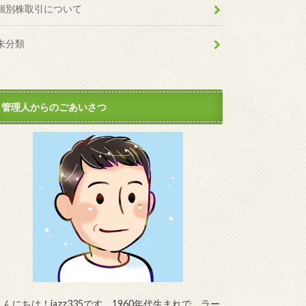
個別株取引について
未分類
管理人からのごあいさつ
こんにちは！jazz335です。1960年代生まれで、ラー