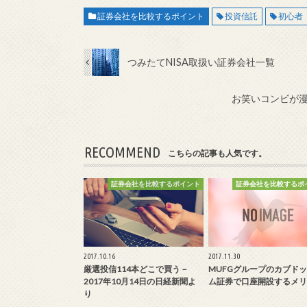
証券会社を比較するポイント
投資信託
初心者
つみたてNISA取扱い証券会社一覧
お笑いコンビが
RECOMMEND
こちらの記事も人気です。
証券会社を比較するポイント
証券会社を比較するポ
2017.10.16
2017.11.30
厳選投信114本どこで買う－
MUFGグループのカブド
2017年10月14日の日経新聞よ
ム証券で口座開設するメリ
り