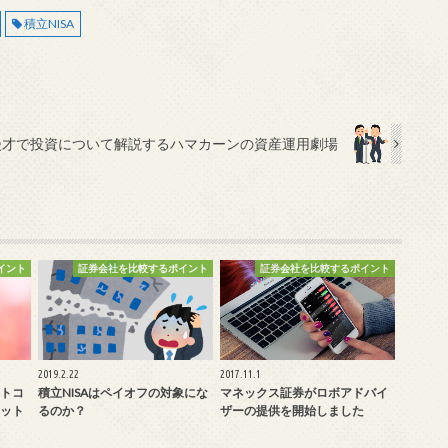
積立NISA
漫才で投資について解説するハマカーンの資産運用劇場
イント
証券会社を比較するポイント
証券会社を比較するポイント
2019.2.22
2017.11.1
ットコ
積立NISAはペイオフの対象にな
マネックス証券がロボアドバイ
ット
るのか？
ザーの提供を開始しました